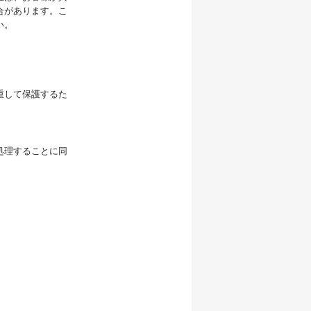
合があります。こ
い。
重して保護するた
処理することに同