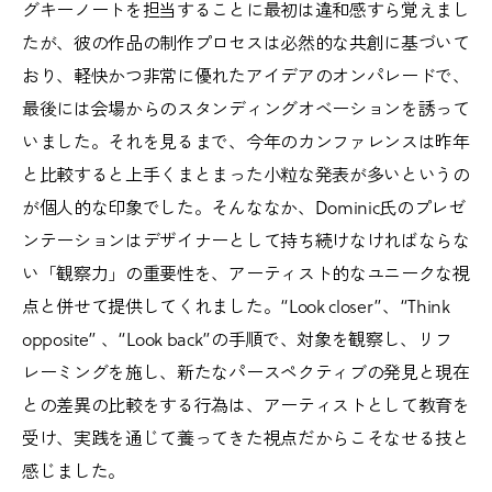
グキーノートを担当することに最初は違和感すら覚えまし
たが、彼の作品の制作プロセスは必然的な共創に基づいて
おり、軽快かつ非常に優れたアイデアのオンパレードで、
最後には会場からのスタンディングオベーションを誘って
いました。それを見るまで、今年のカンファレンスは昨年
と比較すると上手くまとまった小粒な発表が多いというの
が個人的な印象でした。そんななか、Dominic氏のプレゼ
ンテーションはデザイナーとして持ち続けなければならな
い「観察力」の重要性を、アーティスト的なユニークな視
点と併せて提供してくれました。“Look closer”、“Think
opposite” 、“Look back”の手順で、対象を観察し、リフ
レーミングを施し、新たなパースペクティブの発見と現在
との差異の比較をする行為は、アーティストとして教育を
受け、実践を通じて養ってきた視点だからこそなせる技と
感じました。