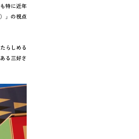
でも特に近年
tD）」の視点
」たらしめる
である三好さ