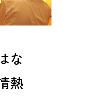
はな
情熱