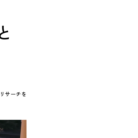
と
インリサーチを