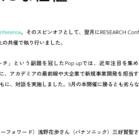
nference
。そのスピンオフとして、翌月にRESEARCH Confere
事務局とIDLの共催で執り行いました。
という副題を冠したPop upでは、近年注目を集めるRe
ン手法を軸に、アカデミアの最前線や大企業で新規事業開発を担当
もに、対談を実施しました。5月の本開催に勝るとも劣ら
ネーフォワード）浅野花歩さん（パナソニック）三好賢聖