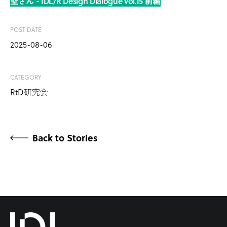
聖さん - IDL/R Design Dialogue vol.15 前編
POST DATE
2025-08-06
CATEGORY
RtD研究会
Back to Stories