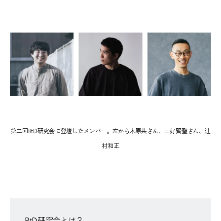
第二回RtD研究会に登壇したメンバー。左から木原共さん、三好賢聖さん、辻
村和正
RtD研究会とは？