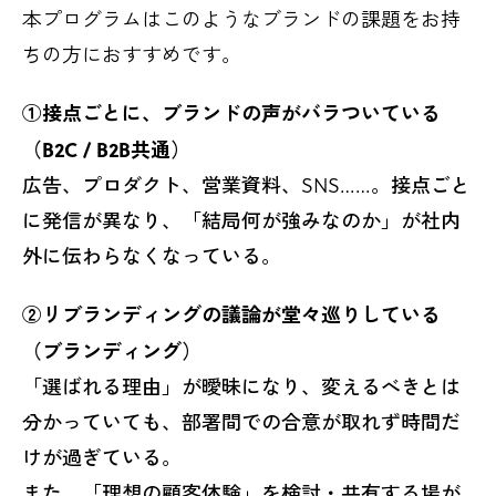
本プログラムはこのようなブランドの課題をお持
ちの方におすすめです。
①接点ごとに、ブランドの声が
バラついている​
（B2C / B2B共通）
広告、​プロダクト、​営業資料、​SNS……。接点ごと
に​発信が​異なり、​「結局​何が​強みなのか」が​社内
外に​伝わらなくなっている。
②リブランディングの議論が堂々巡りしている
（ブランディング）
「選ばれる​理由」が​曖昧に​なり、​変えるべきとは​
分かっていても、​部署間での​合意が​取れず​時間だ
けが​過ぎている。
また、「理想の顧客体験」を検討・共有する場が