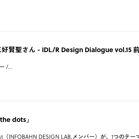
 IDL/R Design Dialogue vol.15 
/...
 the dots」
（INFOBAHN DESIGN LAB.メンバー）が、1つ