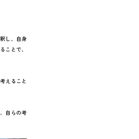
解釈し、自身
することで、
を考えること
で、自らの考