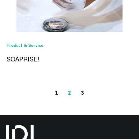
Product & Service
SOAPRISE!
1
2
3