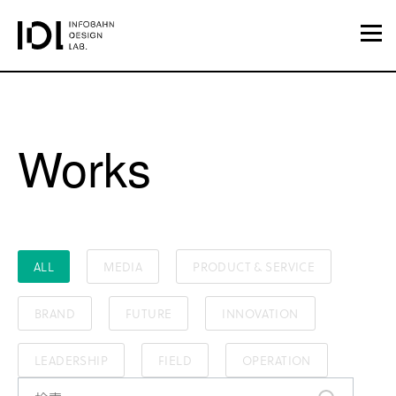
Works
ALL
MEDIA
PRODUCT & SERVICE
BRAND
FUTURE
INNOVATION
LEADERSHIP
FIELD
OPERATION